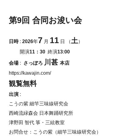
第9回 合同お浚い会
7
11
土
日時
:
2026
年
月
日 （
）
開演
11：30
終演
13:00
川甚
会場
:
さっぽろ
本店
https://kawajin.com/
観覧無料
出演
:
こうの紫 細竿三味線研究会
西崎流緑森会 日本舞踊研究所
津野田 智代 箏・三絃教室
お問合せ：こうの紫（細竿三味線研究会）