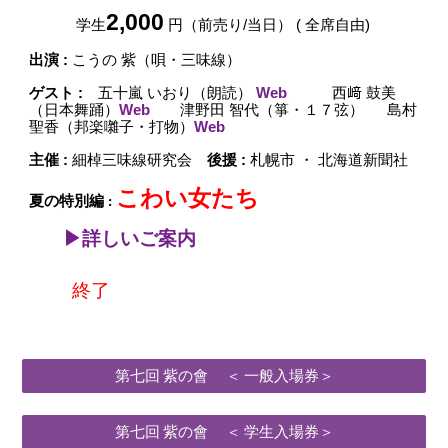
2,000
学生
円（前売り/当日） ( 全席自由)
出演
:
こうの 紫（唄・三味線）
ゲスト
:
五十嵐 いおり（朗読）
Web
西﨑 鼓美
（日本舞踊）
Web
津野田 智代（箏・１７弦）
島村
聖香（邦楽囃子・打物）
Web
主催
:
細棹三味線研究会
後援
:
札幌市 ・ 北海道新聞社
こわい女たち
夏の特別編
:
▶詳しいご案内
終了
第七回 紫の會 ＜ 一般入場券＞
第七回 紫の會 ＜ 学生入場券＞