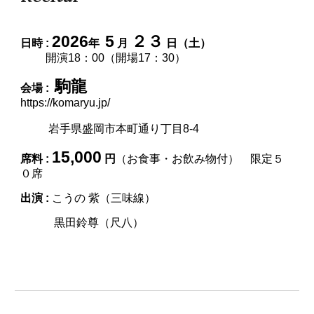
202
6
5
２３
日時 :
年
月
日（土）
開演1
8
：
0
0（開場1
7
：
3
0）
駒龍
会場 :
https://komaryu.jp/
岩手県盛岡市本町通り丁目8-4
15
,
0
00
席料
:
円
（
お食事・お飲み物付
） 限定５
０席
出演
:
こうの 紫（三味線）
黒田鈴尊（尺八）