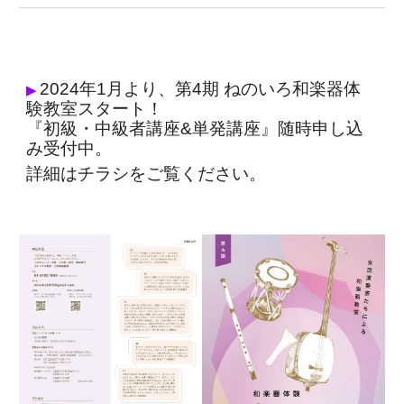
2024年1月より、
第
4
期 ねのいろ和楽器体
▶
験教室スタート！
『初級・中級者講座&単発講座』随時申し込
み
受付中。
詳細はチラシをご覧ください。