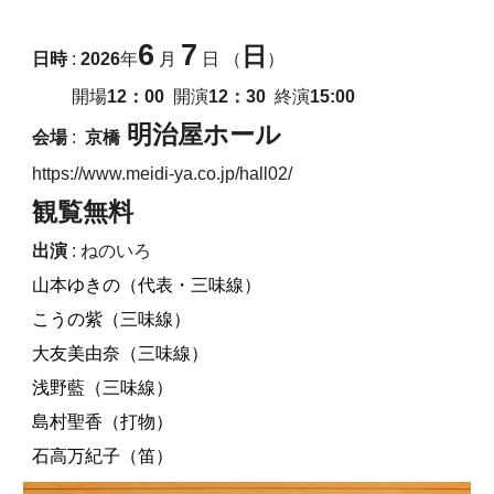
6
7
日
日時
:
2026
年
月
日 （
）
開
場
12：
0
0
開演
12：30
終演
15:00
明治屋ホール
会場
:
京橋
https://www.meidi-ya.co.jp/hall02/
観覧無料
出演
: ねのいろ
山本ゆきの（代表・三味線）
こうの紫（三味線）
大友美由奈（三味線）
浅野藍（三味線）
島村聖香（打物）
石高万紀子（笛）