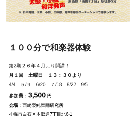
１００分で和楽器体験
第2期２６年４月より開講！
月１回 土曜日 １３：３０より
4/4 ５/９ 6/20 ７/18 8/22 9/5
3
,
5
00
参加費
：
円
会場
：西崎榮純舞踊研究所
札幌市白石区本郷通7丁目北6-1