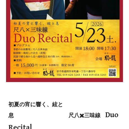
初夏の宵に響く、絃と
Duo
息 尺八✖️三味線
Recital