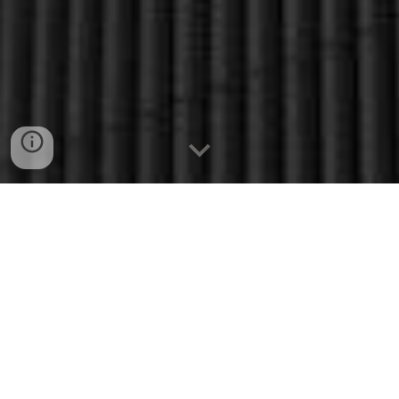
Galeria
Galeria prezentuje twórczość wybranych artystów
wyłonionych przez
Jury
w drodze udziału w
Konkursie
Fotografii
Odklejonej
. Prace poszczególnych twórców,
wraz z prezentacją sylwetki autora, znajdują się
poniżej
.