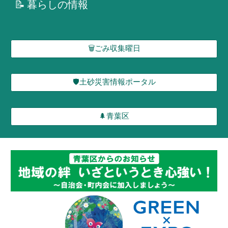
📝
暮らしの情報
🗑️ごみ収集曜日
🛡️土砂災害情報ポータル
🌲青葉区