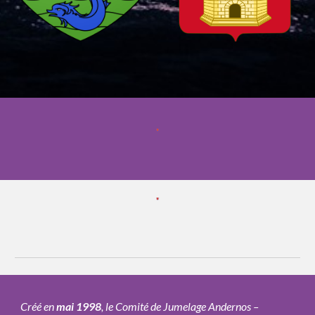
Créé en
mai 1998
, le Comité de Jumelage Andernos –