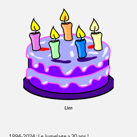
Lien
199
4
-20
24
: Le
Jumelage
a
3
0 ans !