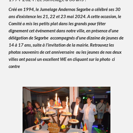
Créé en 199
4
, le Jumelage Andernos Segorbe a c
éléb
ré ses
3
0
ans d'existence les
2
1,
2
2 et
2
3 mai 20
24
. A cette occasion, le
Comité a mis les petits plat dans les grands pour fêter
dignement cet événement dans notre ville, en présence d'une
délégation de Segorbe accompagnés d'une diz
ai
ne de jeunes de
14 à 17 ans
,
suite à l'invitation de la mairie. Retrouvez les
photos souvenirs de ce
t anniversaire
ou les jeunes de
nos deux
villes
ont passé un excellent WE en cliquant sur l
a
photo
ci
contre