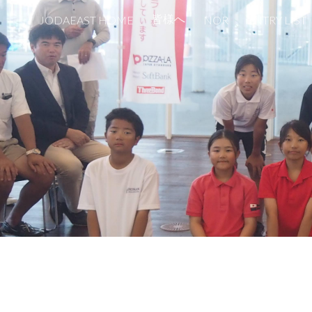
皆様へ
JODAEAST HOME
NOR
ENTRY LIST
Sk