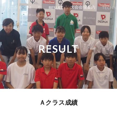
大会会場案内
ENTRY FORM
SI
RESULT
TECHN
ip to main content
Skip to navigat
RESULT
Ａクラス成績