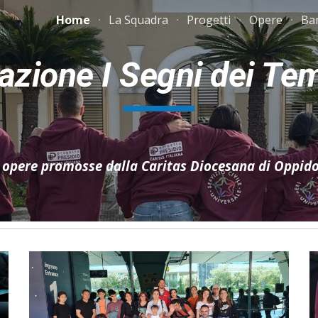
Home
La Squadra
Progetti
Opere
Ba
ip to main content
Skip to navigat
azione I Segni dei Te
e opere promosse dalla Caritas Diocesana di Oppi