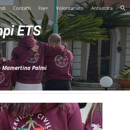
ndi
Contatti
Fse+
Volontariato
Antiusura
ion
mpi ETS
do Mamertina Palmi