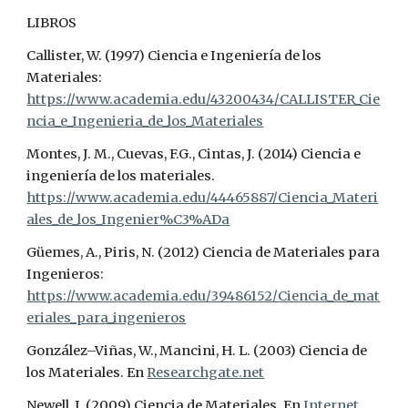
LIBROS
Callister, W. (1997)
Ciencia
e
Ingenier
í
a
de
los
Materiales
:
https://www.academia.edu/43200434/CALLISTER_Cie
ncia_e_Ingenieria_de_los_Materiales
Montes, J. M., Cuevas, F.G., Cintas, J. (2014) Ciencia e
ingeniería de los materiales.
https://www.academia.edu/44465887/Ciencia_Materi
ales_de_los_Ingenier%C3%ADa
Güemes, A., Piris, N. (2012)
Ciencia de Materiales para
Ingenieros:
https://www.academia.edu/39486152/Ciencia_de_mat
eriales_para_ingenieros
González–Viñas, W., Mancini, H. L. (2003) Ciencia de
los Materiales. En
Researchgate.net
Newell, J. (2009) Ciencia de Materiales. En
Internet