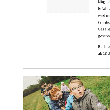
Möglic
Erfahr
wird m
(ähnlic
Gegenst
gescho
Bei Int
ab 18 U