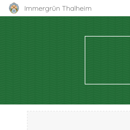
Immergrün Thalheim
Sk