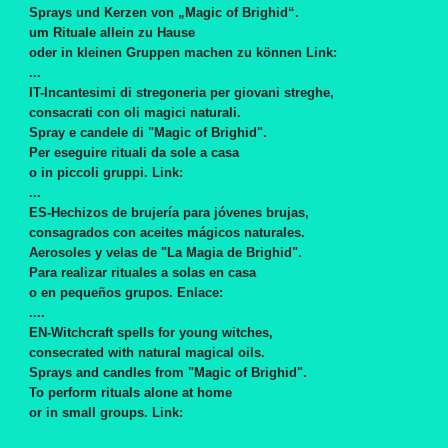
Sprays und Kerzen von „Magic of Brighid“.
um Rituale allein zu Hause
oder in kleinen Gruppen machen zu können
Link:
...
IT-Incantesimi di stregoneria per giovani streghe,
consacrati con oli magici naturali.
Spray e candele di "Magic of Brighid".
Per eseguire rituali da sole a casa
o in piccoli gruppi.
Link:
...
ES-Hechizos de brujería para jóvenes brujas,
consagrados con aceites mágicos naturales.
Aerosoles y velas de "La Magia de Brighid".
Para realizar rituales a solas en casa
o en pequeños grupos.
Enlace:
....
EN-Witchcraft spells for young witches,
consecrated with natural magical oils.
Sprays and candles from "Magic of Brighid".
To perform rituals alone at home
or in small groups.
Link: