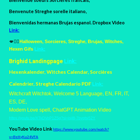
Bienvenue soeurs Sorcieres francais,
Benvenute Streghe sorelle italiano,
Bienvenidas hermanas Brujas espanol. Dropbox Video
Link:
💋🧙‍♀
Halloween, Sorcieres, Streghe, Brujas, Witches,
Hexen Gifs
Link:
Brighid Landingpage
Link:
Hexenkalender, Witches Calendar, Sorcières
Calendrier, Streghe Calendario PDF
Link:
Witchcraft Witchtok, Welcome 5 Language, EN, FR, IT,
ES, DE,
Modern Love spell, ChatGPT Animation Video
https://youtu.be/XTkDVoP1ZSg?si=isjI8-7bvqtsj52Y
YouTube Video Link
https://www.youtube.com/watch?
v=BeXyKu24VFA