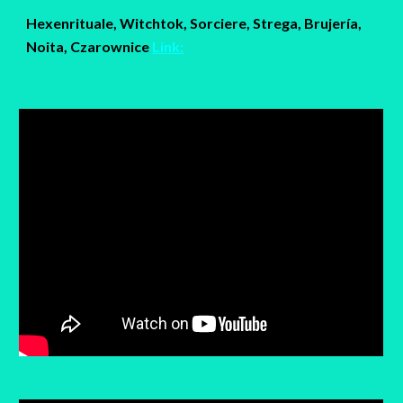
Hexenrituale, Witchtok, Sorciere, Strega, Brujería,
Noita, Czarownice
Link: