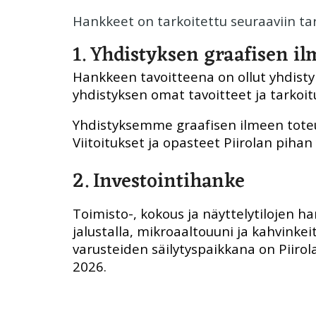
Hankkeet on tarkoitettu seuraaviin tar
1. Yhdistyksen graafisen i
Hankkeen tavoitteena on ollut yhdist
yhdistyksen omat tavoitteet ja tarkoit
Yhdistyksemme graafisen ilmeen toteu
Viitoitukset ja opasteet Piirolan piha
2. Investointihanke
Toimisto-, kokous ja näyttelytilojen ha
jalustalla, mikroaaltouuni ja kahvinkei
varusteiden säilytyspaikkana on Piiro
2026.