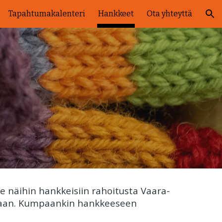
Tapahtumakalenteri
Hankkeet
Ota yhteyttä
ion
e näihin hankkeisiin rahoitusta Vaara-
ntaan. Kumpaankin hankkeeseen