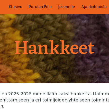
Etusivu
Piirolan Piha
Jäsenelle
Ajankohtaista
ip to main content
Skip to navigat
Hankkeet
osina 2025-2026 meneillään kaksi hanketta. Haimm
ehittämiseen ja eri toimijoiden yhteiseen toimi
n.