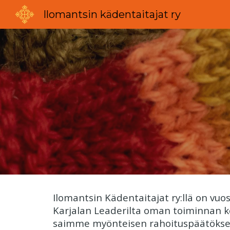
Ilomantsin kädentaitajat ry
Sk
Ilomantsin Kädentaitajat ry:llä on vu
Karjalan Leaderilta oman toiminnan k
saimme myönteisen rahoituspäätökse