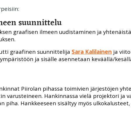
peisiin:
lmeen suunnittelu
yksen graafisen ilmeen uudistaminen ja yhtenäis
uksen.
tti graafinen suunnittelija
Sara Kalilainen
ja viito
n ympäristöön ja sisälle asennetaan keväällä/kesä
nkinnat Piirolan pihassa toimivien järjestöjen yhte
tin varusteineen. Hankinnassa vielä projektori ja v
lan piha. Hankkeeseen sisältyy myös ulkokalusteet,