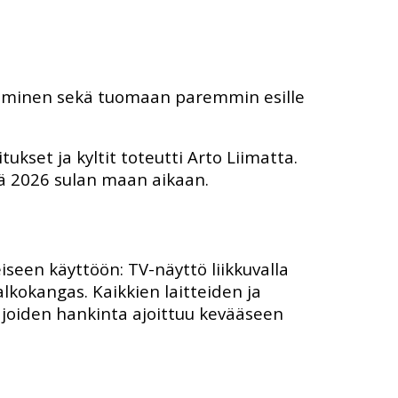
täminen sekä tuomaan paremmin esille
itukset ja kyltit toteutti Arto Liimatta.
llä 2026 sulan maan aikaan.
iseen käyttöön: TV-näyttö liikkuvalla
alkokangas. Kaikkien laitteiden ja
 joiden hankinta ajoittuu kevääseen