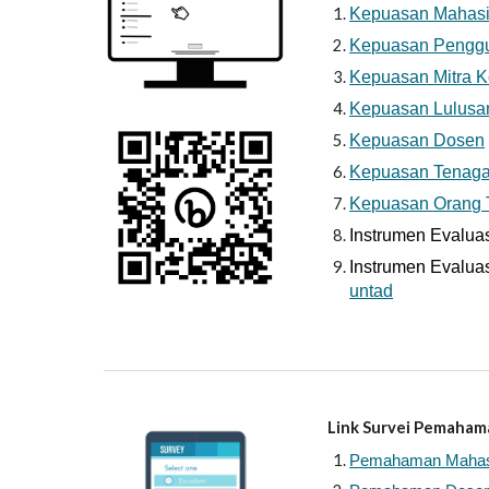
Kepuasan Mahas
Kepuasan Penggu
Kepuasan Mitra 
Kepuasan Lulusa
Kepuasan Dosen
Kepuasan Tenaga
Kepuasan Orang 
Instrumen Evalua
Instrumen Evalua
untad
Kepuasan Pelaksana
Link Survei Pemaham
Pemahaman Maha