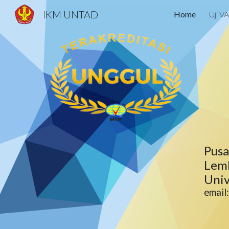
IKM UNTAD
Home
Uji V
Sk
Pusa
Lem
Univ
email