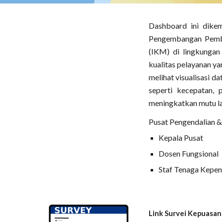
Dashboard
ini dik
Pengembangan Pembel
(IKM) di lingkungan
kualitas pelayanan ya
melihat visualisasi d
seperti kecepatan, 
meningkatkan mutu la
Pusat Pengendalian & 
Kepala Pusat
Dosen Fungsional
Staf Tenaga Kepen
Link Survei Kepuasa