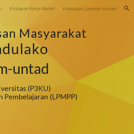
n
Kesiapan Kerja Alumni
Kepuasan Layanan Inovasi
ion
san Masyarakat
adulako
ikm-untad
iversitas (P3KU)
 Pembelajaran (LPMPP)