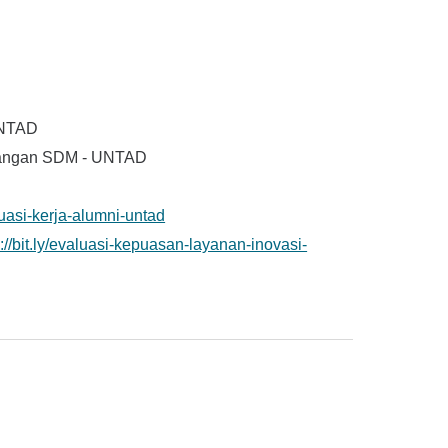
UNTAD
bangan SDM - UNTAD
aluasi-kerja-alumni-untad
s://bit.ly/evaluasi-kepuasan-layanan-inovasi-