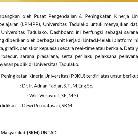
embangkan oleh Pusat Pengendalian & Peningkatan Kinerja U
ajaran (LPMPP), Universitas Tadulako untuk menyajikan dat
 Universitas Tadulako. Dashboard ini berfungsi sebagai sarana
ng diberikan oleh berbagai unit kerja di Untad.Melalui platform i
ata, grafik, dan skor kepuasan secara real-time atau berkala. Dat
prosedur, sarana prasarana, serta perilaku pelaksana pelaya
yanan publik di Universitas Tadulako.
Peningkatan Kinerja Universitas (P3KU) terdiri atas unsur berikut
: Dr. Ir. Adnan Fadjar, S.T., M.Eng.Sc.
: Wiri Wirastuti, SE, M.Si.
didikan
: Dewi Permatasari, SKM
n Masyarakat (SKM) UNTAD