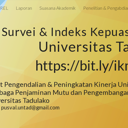
AREL
Laporan
Suasana Akademik
Penelitian & Pengabdia
ip to main content
Skip to navigat
Survei & Indeks Kepua
Universitas T
https://bit.ly/
t Pengendalian & Peningkatan Kinerja Un
baga Penjaminan Mutu dan Pengembangan
ersitas Tadulako
:
pusval
.untad@gmail.com