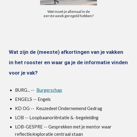
Wat moet je allemaal in de
eerste week geregeld hebben?
Wat zijn de
(meeste)
af
kortingen van
je vakken
in het rooster en waar ga je de informatie vinden
voor je vak
?
BURG
...
--
Burgerschap
ENGELS -- Engels
KD OG -- Keuzedeel Ondernemend Gedrag
LOB -- Loopbaanoriëntatie & -begeleiding
LOB-GESPRE --
Gesprekken met je mentor waar
reflectie/exploratie centraal staan