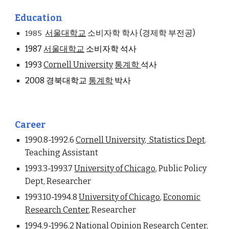
Education
서울대학교
소비자학 학사 (경제학 부전공)
1985
1987
서울대학교
소비자학 석사
1993
Cornell University
통계학
석사
2008
경북대학교
통계학
박사
Career
1990.8-1992.6
Cornell University, Statistics Dept
.
Teaching Assistant
1993.3-1993.7
University of Chicago
, Public Policy
Dept, Researcher
1993.10-1994.8
University of Chicago
,
Economic
Research Center
, Researcher
1994.9-1996.2
National Opinion Research Center,