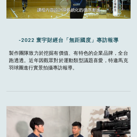
-202
2
寰宇財經台
「
無距國度
」
專訪報導
製作團隊致力於挖掘有價值、有特色的企業品牌，全台
跑透透。近年因觀眾對於運動類型議題喜愛，特邀馬克
羽球團進行實景拍攝專訪報導。