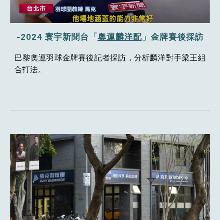
-202
4
寰宇
新聞
台「
奧運麟洋配
」金牌賽後
採
訪
巴黎奧運羽球金牌賽後
記者
採訪，
分析麟洋對手梁王組
合
打法。