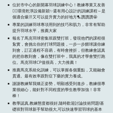
位於市中心的新開幕羽球訓練中心！教練專業又友善
👍🏻環境乾淨設備新穎✨還有用心設計的訓練課程～是
個適合爆汗又可以提升實力的好地方🏸讚讚讚🤩
專業的訓練羽球專項用到的技巧和肌力，非常有幫助
提升羽球水平，推薦大家
報名了馬克羽球密集班跟雙打班，發現他們的課程很
紮實，會挑出你的打球問題後，一步一步餵球讓你練
到會，訂正過程不容易，有時會挫折，但教練會認真
的把你教到會，像在雙打班中，我真的才學會雙打跑
位。馬克羽球CP值很高，大力推薦！
推薦馬克系統化訓練，可以掌握各個重點，又能融會
貫通。最有效率跟對症下藥的實力養成。
謝謝教練幫我矯正姿勢，明顯感受到進步，教練很專
業很細心，能針對不同程度的學生教學加強！非常
棒！
教學認真,教練態度都很好,隨時歡迎討論技術問題!基
礎班對羽球新手幫助很大,可以快速學習羽球的基本