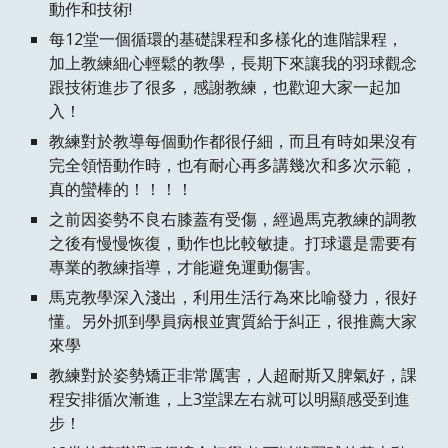
動作和技術!
每12堂一個循環的基礎課程和多樣化的進階課程，
加上教練細心輕鬆的教學，長期下來讓我的羽球觀念
跟技術進步了很多，感謝教練，也歡迎大家一起加
入！
教練對於教導每個動作都很仔細，而且有時如果沒有
完全領悟動作時，也有耐心再多講幾次和多次示範，
真的蠻棒的！！！！
之前因姿勢不良右膝蓋有受傷，經過馬克教練的調教
之後有慢慢恢復，動作也比較敏捷。打球還是需要有
專業的教練指導，才能避免運動傷害。
馬克教學深入淺出，利用生活行為來比喻發力，很好
懂。另外抓到學員病根並實質給于糾正，很推薦大家
來學
教練對於姿勢矯正非常厲害，人超耐斯又脾氣好，課
程安排循次漸進，上3堂課左右就可以明顯感受到進
步！