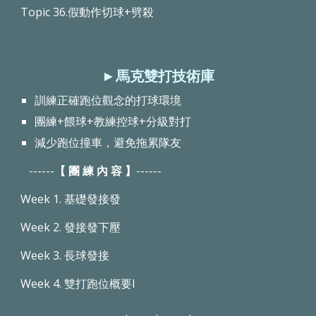
Topic 36.假動作切球+劈殺
►馬克雙打技術庫
訓練正確跑位觀念的打球環境
團練+餵球+教練控球+分級對打
減少跑位撞車，避免拖累隊友
------
【 團 練 內 容 】
------
Week 1. 基礎發接發
Week 2. 發接發下壓
Week 3. 長球發接
Week 4. 雙打跑位概要I
. . .