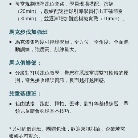
每堂規劃標準跑位套路，學員現場搭配、演練
（20min），教練配速控球引導學員打出正確節奏
（30min），並逐漸增加難度模擬實戰（10min）。
馬克步伐加強班
馬克湊集程度可控球學員，全方位、全角度、全面跑
動訓練，強度高、訓練量大。
馬克俱樂部：
分級對打與跑位教學，帶您有系統掌握雙打輪轉的原
則，避免接收錯誤資訊，反而越打越困惑。
兒童基礎班：
藉由拋接、跑動、揮拍、丟球、對打等基礎練習，帶
領兒童體會羽球基本技巧。
*另可約個別班、團體包班，歡迎來訊討論，企業若需
報帳亦可配合。