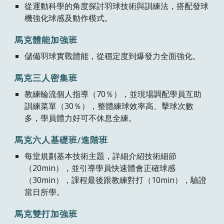
從運動科學的角度探討羽球技術與訓練法，搭配發球
機強化球感及動作模式。
馬克體能加強班
儲備羽球實戰體能，從穩定度到爆發力全面強化。
馬克三人密集班
教練輪流個人指導（70％），並現場調配學員互助
訓練菜單（30％），整體練球效率高、擊球次數
多，學員體力好可不休息全練。
馬克六人基礎班/進階班
每堂規劃基本技術主題，詳細介紹技術細節
（20min），並引導學員快速體會正確球感
（30min），課程最後跟教練對打（10min），驗證
當日所學。
馬克雙打加強班