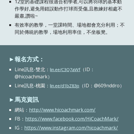
12堂的基礎課程很適合初學者,可以將羽球的基本動
作學好,避免用錯誤動作打球而受傷,且教練好相處不
嚴肅,讚啦~
有效率的教學，一堂課時間、場地都會充分利用；不
同於傳統的教學，場地利用率佳，不坐板凳。
►報名方式：
Line訊息-雙北：
（ID：
lin.ee/C3Q7aWf
@hicoachmark）
Line訊息-
桃園
：
（ID：@609nddro）
lin.ee/d1bZ83p
►
馬克
資訊
網站：
http://www.hicoachmark.com/
FB：
https://www.facebook.com/HiCoachMark/
IG：
https://www.instagram.com/hicoachmark/