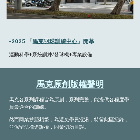
-2025 「
馬克羽球訓練中心
」開幕
運動科學+系統訓練/
發球機+專業設備
馬克原創
版權聲明
馬克各系列課程皆為原創，系列完整，能提供各程度學
員最適合的訓練。
然而同業抄襲頻繁，為避免學員混淆，特留此區紀錄，
並保留法律追訴權，同業切勿自誤。