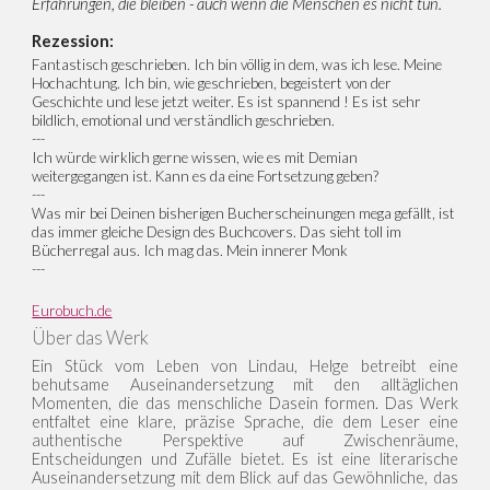
Erfahrungen, die bleiben - auch wenn die Menschen es nicht tun.
Rezession:
Fantastisch geschrieben. Ich bin völlig in dem, was ich lese. Meine
Hochachtung. Ich bin, wie geschrieben, begeistert von der
Geschichte und lese jetzt weiter. Es ist spannend ! Es ist sehr
bildlich, emotional und verständlich geschrieben.
---
Ich würde wirklich gerne wissen, wie es mit Demian
weitergegangen ist. Kann es da eine Fortsetzung geben?
---
Was mir bei Deinen bisherigen Bucherscheinungen mega gefällt, ist
das immer gleiche Design des Buchcovers. Das sieht toll im
Bücherregal aus. Ich mag das. Mein innerer Monk
---
Eurobuch.de
Über das Werk
Ein Stück vom Leben von Lindau, Helge betreibt eine
behutsame Auseinandersetzung mit den alltäglichen
Momenten, die das menschliche Dasein formen. Das Werk
entfaltet eine klare, präzise Sprache, die dem Leser eine
authentische Perspektive auf Zwischenräume,
Entscheidungen und Zufälle bietet. Es ist eine literarische
Auseinandersetzung mit dem Blick auf das Gewöhnliche, das