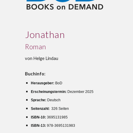
Jonathan
Roman
von Helge Lindau
Buchinfo:
Herausgeber:
BoD
Erscheinungstermin:
Dezember 2025
Sprache:
Deutsch
Seitenzahl: ‎
326 Seiten
ISBN-10:
3695131985
ISBN-13:
978-3695131983