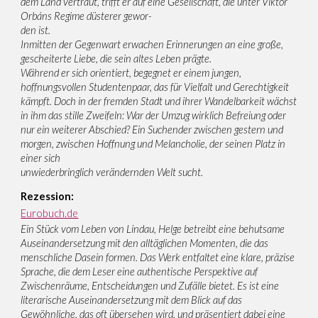
dem Land vertraut, trifft er auf eine Gesellschaft, die unter Viktor
Orbáns Regime düsterer gewor-
den ist.
Inmitten der Gegenwart erwachen Erinnerungen an eine große,
gescheiterte Liebe, die sein altes Leben prägte.
Während er sich orientiert, begegnet er einem jungen,
hoffnungsvollen Studentenpaar, das für Vielfalt und Gerechtigkeit
kämpft. Doch in der fremden Stadt und ihrer Wandelbarkeit wächst
in ihm das stille Zweifeln: War der Umzug wirklich Befreiung oder
nur ein weiterer Abschied? Ein Suchender zwischen gestern und
morgen, zwischen Hoffnung und Melancholie, der seinen Platz in
einer sich
unwiederbringlich verändernden Welt sucht.
Rezession:
Eurobuch.de
Ein Stück vom Leben von Lindau, Helge betreibt eine behutsame
Auseinandersetzung mit den alltäglichen Momenten, die das
menschliche Dasein formen. Das Werk entfaltet eine klare, präzise
Sprache, die dem Leser eine authentische Perspektive auf
Zwischenräume, Entscheidungen und Zufälle bietet. Es ist eine
literarische Auseinandersetzung mit dem Blick auf das
Gewöhnliche, das oft übersehen wird, und präsentiert dabei eine