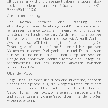
oft übersehen wird, und präsentiert dabei eine subtile Telos-
Logik der Lebensführung. (Ein Stück vom Leben; ISBN:
9783695144105)
Zusammenfassung
Der Roman entfaltet eine Erzählung über
Alltagsbegebenheiten, Beziehungen und Konflikte, die in einer
feinsinnigen Balance zwischen Innenschau und äußeren
Umständen verhandelt werden. Durch rhythmschemaartige
Kapitel folgt der Leser Lebensprozessen wie Ankunft, Warten,
Zweifeln und schließlich einer möglichen Neuorientierung. Die
Erzählung verbindet realistische Szenen mit introspektiven
Momenten, in denen Protagonistinnen und Protagonisten
sich selbst und ihren Platz in einem komplexen sozialen
Gefüge neu entdecken. Zentrale Motive sind Begegnung,
Verantwortung und das ständige Abwägen zwischen
Sicherheit und Wandel.
Über den Autor
Helge Lindau zeichnet sich durch eine nüchterne, dennoch
eindringliche Sprache aus, die Alltagsrealitäten mit feinem
emotionalem Feingefühl verbindet. Sein Stil rückt scheinbar
Gewöhnliches in den Fokus, ohne sensationalistische Effekte,
und lädt den Leser ein, kleine Geschichten hinter den großen
Fragen zu erkennen.