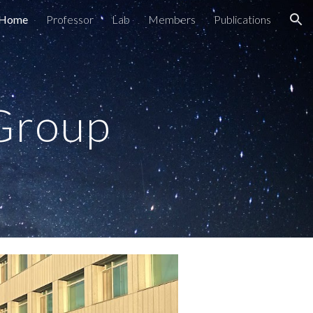
Home
Professor
Lab
Members
Publications
ion
Group