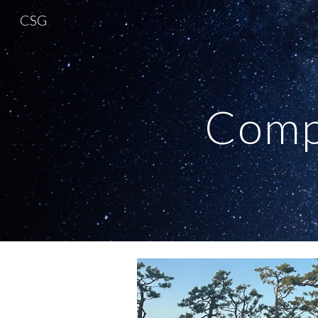
CSG
Sk
Comp