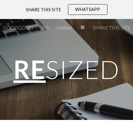
WHATSAPP
SHARE THIS SITE
ip to main content
Skip to navigat
⌘
GODOGOOD
365
contact
SHARE THIS SITE
RE
SIZED