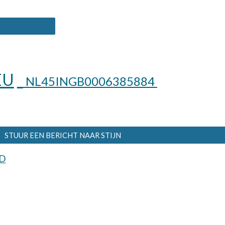
EU
NL45INGB0006385884
STUUR EEN BERICHT NAAR STIJN
D