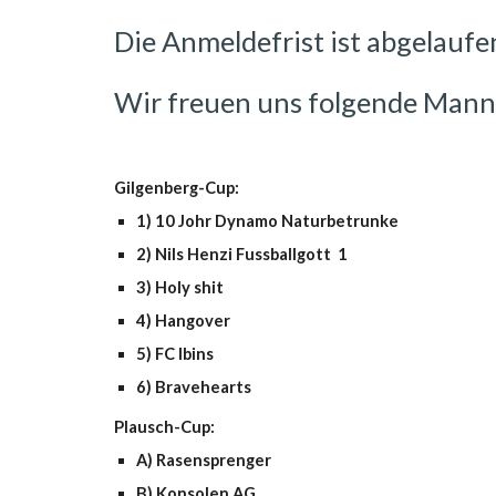
Die Anmeldefrist ist abgelaufe
Wir freuen uns folgende Mann
Gilgenberg-Cup:
1) 10 Johr Dynamo Naturbetrunke
2) Nils Henzi Fussballgott  1 
3) Holy shit
4) Hangover
5) FC Ibins
6) Bravehearts
Plausch-Cup:
A) Rasensprenger 
B) Konsolen AG 