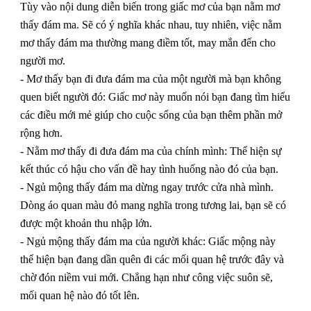
Tùy vào nội dung diễn biến trong giấc mơ của bạn nằm mơ 
thấy đám ma. Sẽ có ý nghĩa khác nhau, tuy nhiên, việc nằm 
mơ thấy đám ma thường mang điềm tốt, may mắn đến cho 
người mơ.
- Mơ thấy bạn đi đưa đám ma của một người mà bạn không 
quen biết người đó: Giấc mơ này muốn nói bạn đang tìm hiểu 
các điều mới mẻ giúp cho cuộc sống của bạn thêm phần mở 
rộng hơn.
- Nằm mơ thấy đi đưa đám ma của chính mình: Thể hiện sự 
kết thúc có hậu cho vấn đề hay tình huống nào đó của bạn.
- Ngủ mộng thấy đám ma dừng ngay trước cửa nhà mình. 
Dòng áo quan màu đỏ mang nghĩa trong tương lai, bạn sẽ có 
được một khoản thu nhập lớn.
- Ngủ mộng thấy đám ma của người khác: Giấc mộng này 
thể hiện bạn đang dần quên đi các mối quan hệ trước đây và 
chờ đón niềm vui mới. Chẳng hạn như công việc suôn sẽ, 
mối quan hệ nào đó tốt lên.