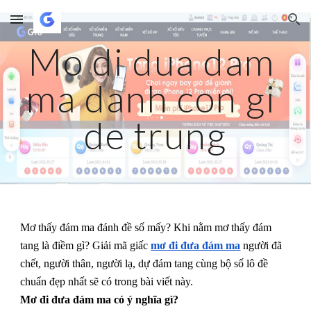
Skip to main content
Skip to navigation
Mo di dua dam 
ma danh con gi 
de trung
Mơ thấy đám ma đánh đề số mấy? Khi nằm mơ thấy đám 
tang là điềm gì? Giải mã giấc
mơ đi đưa đám ma
 người đã 
chết, người thân, người lạ, dự đám tang cùng bộ số lô đề 
chuẩn đẹp nhất sẽ có trong bài viết này.
Mơ đi đưa đám ma có ý nghĩa gì?