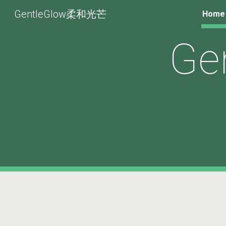
GentleGlow柔和光芒
Home
Sk
Ge