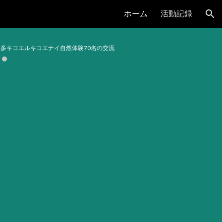
ホーム
活動記録
ion
団博多キコエルキコエナイ自然体験70名の交流