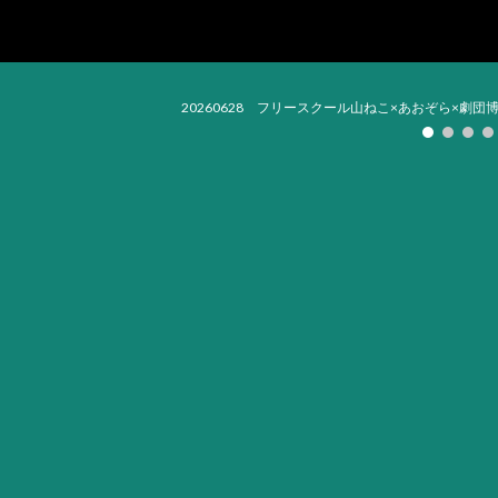
ip to main content
Skip to navigat
20260628 フリースクール山ねこ×あおぞら×劇