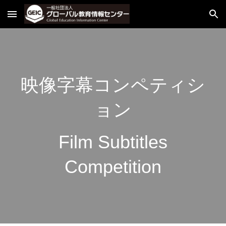
Skip to main content
Skip to navigation
映像字幕コンペティシ
ョン
Film Subtitles
Competition