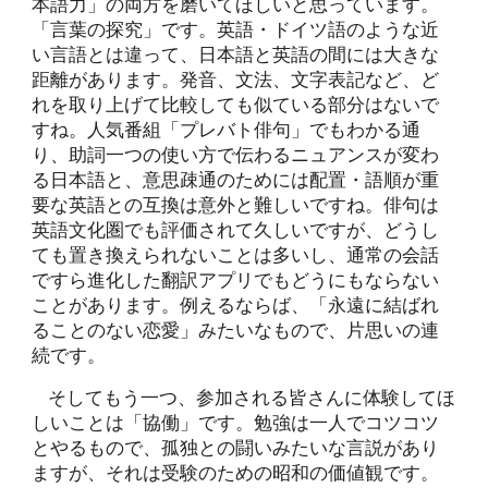
本語力」の両方を磨いてほしいと思っています。
「言葉の探究」です。英語・ドイツ語のような近
い言語とは違って、日本語と英語の間には大きな
距離があります。発音、文法、文字表記など、ど
れを取り上げて比較しても似ている部分はないで
すね。人気番組「プレバト俳句」でもわかる通
り、助詞一つの使い方で伝わるニュアンスが変わ
る日本語と、意思疎通のためには配置・語順が重
要な英語との互換は意外と難しいですね。俳句は
英語文化圏でも評価されて久しいですが、どうし
ても置き換えられないことは多いし、通常の会話
ですら進化した翻訳アプリでもどうにもならない
ことがあります。例えるならば、「永遠に結ばれ
ることのない恋愛」みたいなもので、片思いの連
続です。
そしてもう一つ、参加される皆さんに体験してほ
しいことは「協働」です。勉強は一人でコツコツ
とやるもので、孤独との闘いみたいな言説があり
ますが、それは受験のための昭和の価値観です。