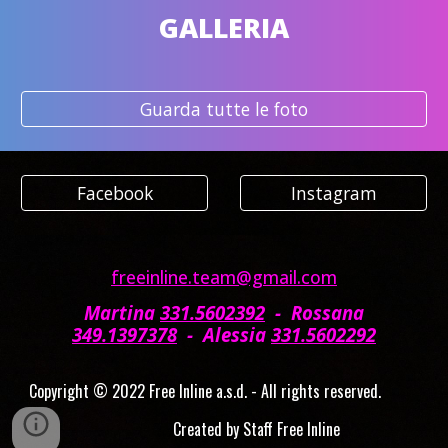
GALLERIA
Guarda tutte le foto
Facebook
Instagram
freeinline.team@gmail.com
Martina
331.5602392
-
Rossana
349.1397378
-
Alessia
331.5602292
Copyright © 2022 Free Inline a.s.d. - All rights reserved.
Created by Staff Free Inline