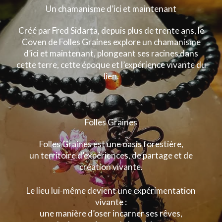
Un chamanisme d’ici et maintenant
Créé par Fred Sidarta, d
epuis plus de trente ans,
le
Coven de Folles Graines explore un chamanisme
d’ici et maintenant, plongeant ses racines dans
cette terre, cette époque et l’expérience vivante du
lien.
Folles Graines
Folles Graines est une oasis forestière,
un territoire d’expériences, de partage et de
création vivante.
Le lieu lui-même devient une expérimentation
vivante :
une manière d’oser incarner ses rêves,