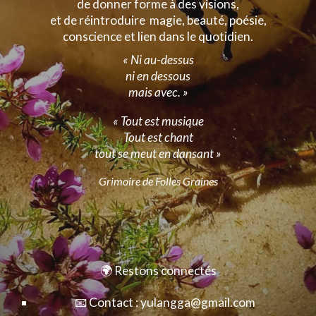
de donner forme à des visions,
et de réintroduire magie, beauté, poésie,
conscience et lien dans le quotidien.
« Ni au-dessus
ni en dessous
mais avec. »
« Tout est musique
Tout est chant
tout se meut en dansant »
Grimoire de Folles Graines
🌍 Restons connectés
📧 Contact : yulangga@gmail.com