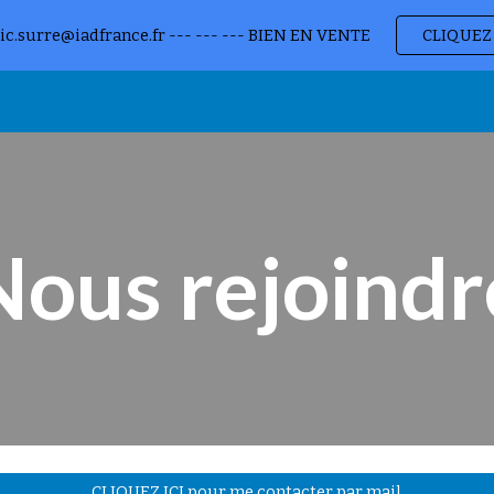
ic.surre@iadfrance.fr --- --- --- BIEN EN VENTE
CLIQUEZ 
ip to main content
Skip to navigat
Nous rejoindr
CLIQUEZ ICI pour me contacter par mail