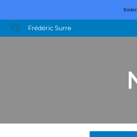
freder
Sk
Frédéric Surre