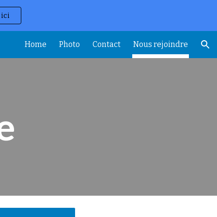
ici
ion
Home
Photo
Contact
Nous rejoindre
e