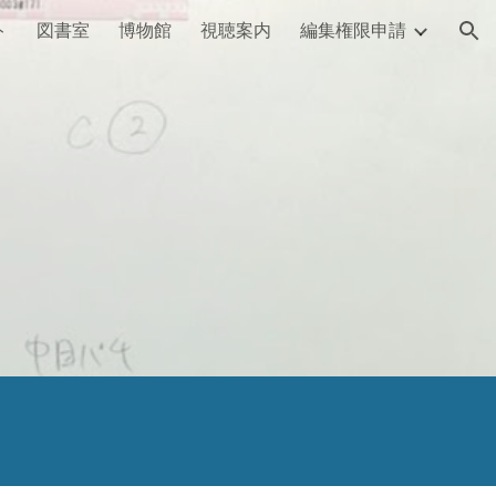
ト
図書室
博物館
視聴案内
編集権限申請
ion