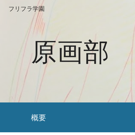
フリフラ学園
Sk
原画部
概要