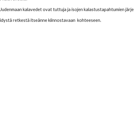
 Uudenmaan kalavedet ovat tuttuja ja isojen kalastustapahtumien järje
öidystä retkestä itseänne kiinnostavaan kohteeseen.