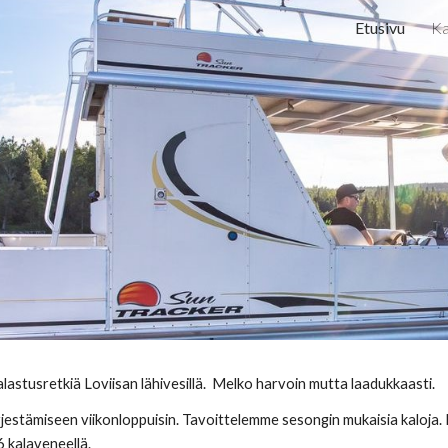
Etusivu
Ka
ip to main content
Skip to navigat
 kalastusretkiä Loviisan lähivesillä. Melko harvoin mutta laadukkaasti.
ärjestämiseen viikonloppuisin. Tavoittelemme sesongin mukaisia kaloj
 kalaveneellä.