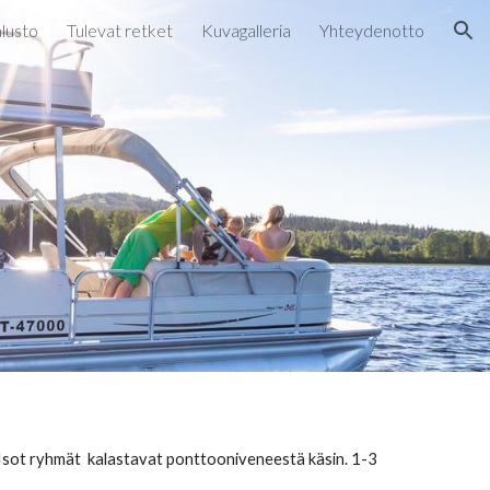
lusto
Tulevat retket
Kuvagalleria
Yhteydenotto
ion
a. Isot ryhmät kalastavat ponttooniveneestä käsin. 1-3