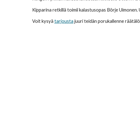
Kipparina retkillä toimii kalastusopas Börje Uimonen.
Voit kysyä
tarjousta
juuri teidän porukallenne räätäl