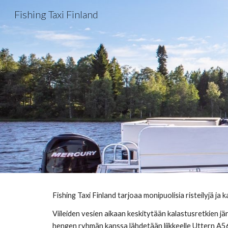
Fishing Taxi Finland
Sk
Fishing Taxi Finland tarjoaa monipuolisia risteilyjä ja
Viileiden vesien aikaan keskitytään kalastusretkien j
hengen ryhmän kanssa lähdetään liikkeelle Uttern A56