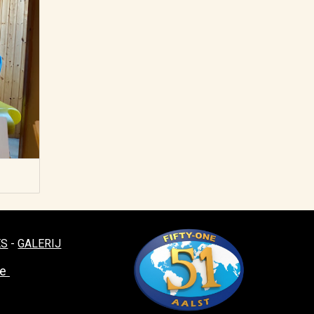
ES
-
GALERIJ
be