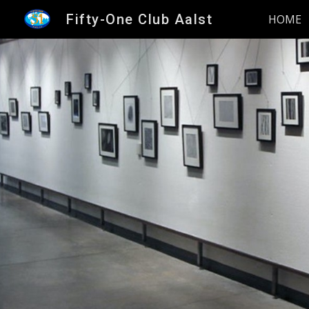
Fifty-One Club Aalst
HOME
Sk