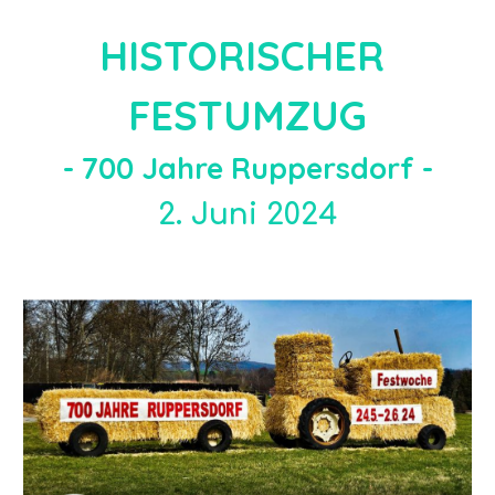
H
ISTORISCHER
FESTUMZUG
- 700 Jahre R
uppersdorf -
2
. Juni 2024