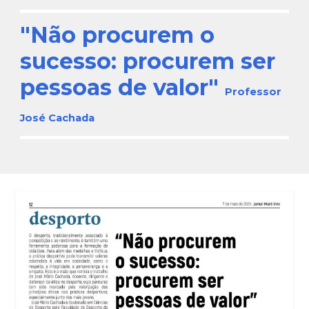
"Não procurem o
sucesso: p
rocurem ser
pessoas de valor"
P
rofessor
José Cachada