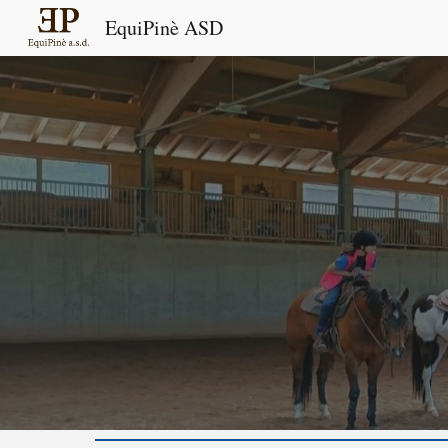
EquiPinè ASD
Sk