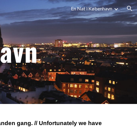
En Nat i København
ion
havn
 anden gang. // Unfortunately we have