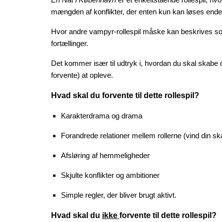
En Nat i København
er et enkeltstående rollespil, hv
mængden af konflikter, der enten kun kan løses endegyl
Hvor andre vampyr-rollespil måske kan beskrives som 
fortællinger.
Det kommer især til udtryk i, hvordan du skal skabe d
forvente) at opleve.
Hvad skal du forvente til dette rollespil?
Karakterdrama og drama
Forandrede relationer mellem rollerne (vind din sk
Afsløring af hemmeligheder
Skjulte konflikter og ambitioner
Simple regler, der bliver brugt aktivt.
Hvad skal du
ikke
forvente til dette rollespil?