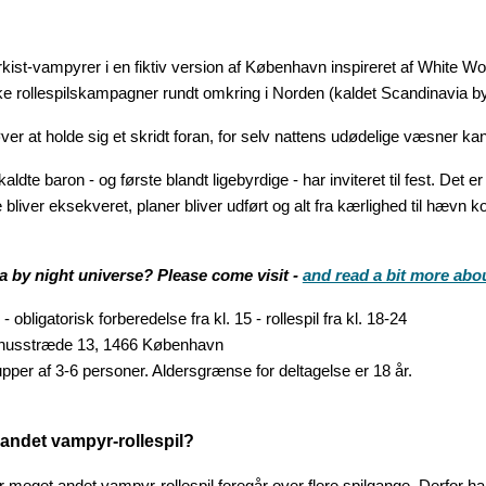
kist-vampyrer i en fiktiv version af København inspireret af White W
 rollespilskampagner rundt omkring i Norden (kaldet Scandinavia by
r at holde sig et skridt foran, for selv nattens udødelige væsner kan 
dte baron - og første blandt ligebyrdige - har inviteret til fest. Det 
ver eksekveret, planer bliver udført og alt fra kærlighed til hævn kom
ia by night universe? Please come visit -
and read a bit more abo
- obligatorisk forberedelse fra kl. 15 - rollespil fra kl. 18-24
husstræde 13, 1466 København
rupper af 3-6 personer. Aldersgrænse for deltagelse er 18 år.
 andet vampyr-rollespil?