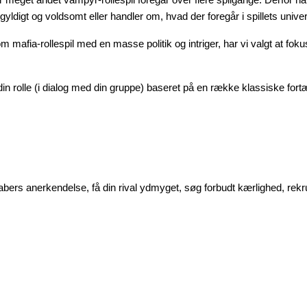
or meget andet vampyr-rollespil foregår over flere spilgange. Derfor ha
digt og voldsomt eller handler om, hvad der foregår i spillets univers,
mafia-rollespil med en masse politik og intriger, har vi valgt at fo
in rolle (i dialog med din gruppe) baseret på en række klassiske fortæ
abers anerkendelse, få din rival ydmyget, søg forbudt kærlighed, rekrut