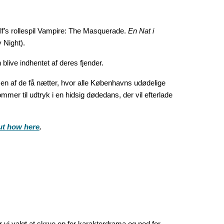
olf’s rollespil Vampire: The Masquerade.
En Nat i
 Night).
blive indhentet af deres fjender.
er en af de få nætter, hvor alle Københavns udødelige
mer til udtryk i en hidsig dødedans, der vil efterlade
ut how here
.