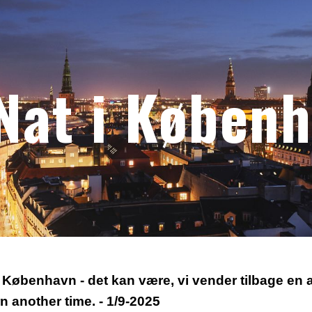
ip to main content
Skip to navigat
Nat i Køben
i København - det kan være, vi vender tilbage en
n another time. - 1/9-2025