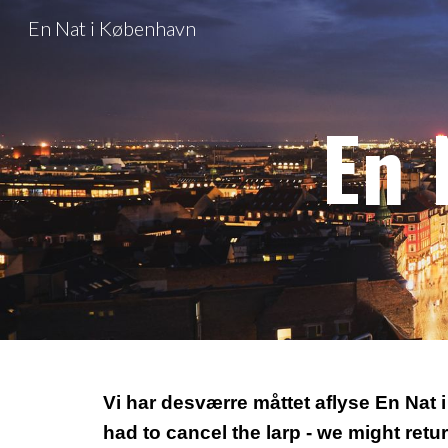
En Nat i København
Sk
En 
Vi har desværre måttet aflyse En Nat 
had to cancel the larp - we might retur