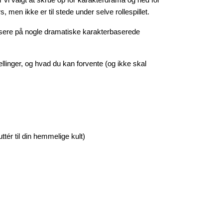
r vi valgt at skrue op for karakterdrama og ned for
 men ikke er til stede under selve rollespillet.
kusere på nogle dramatiske karakterbaserede
llinger, og hvad du kan forvente (og ikke skal
tér til din hemmelige kult)