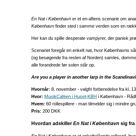
En Nat i København
er et en-aftens scenarie om anar
København
finder sted i samme verden som en række
Her kan du spille desperate vampyrer, der panisk prøve
Scenariet foregår en enkelt nat, hvor Københavns såkal
(og besøgende fra resten af Norden) samles, domme bli
alle forandrede før solen står op.
Are you a player in another larp in the Scandinav
Hvornår:
8. november - valgfri forberedelse fra kl. 13 
Hvor:
MusikCaféen i Huset-KBH
i København -
Råd
Hvem:
60 rolle
spillere - man tilmelder sig i mindre g
Pris:
200 DKK
Hvordan adskiller
En Nat i København
sig fra