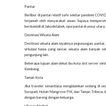
Pantai
Berlibur di pantai relatif safe sekitar pandemi COVI
terjamah oleh masyarakat awan. Supaya mempersing
berdomisili di Jabodetabek, opsi pantai di unsur utara
Destinasi Wisata Alam
Destinasi wisata alam layaknya pegunungan, pantai, la
sirkulasi hawa yang lancar, wisata alam banyak s
pengunjung lain.
Beberapa tujuan alam dekat ibu kota slot server viet
Kembang.
Taman Kota
Jika traveler senantiasa mengidamkan sedang di 
Suropati, Hutan Mangrove PIK, dan Taman Tribeca, da
dengan bareng dengan keluarga.
Liburan Singkat