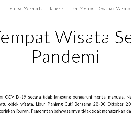
e
Tempat Wisata Di Indonesia
ip to main content
Skip to navigat
 Tempat Wisata S
Pandemi
i COVID-19 secara tidak langsung pengaruhi mental manusia. N
 satu objek wisata. Libur Panjang Cuti Bersama 28-30 Oktober 
 kerjakan liburan. Pemerintah bahwasannya tidak tidak mengizinkan d