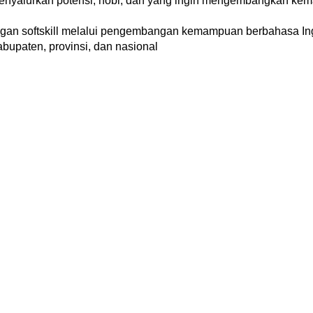
menyalurkan potensi, hobi, dan yang ingin mengembangkan ke
ngan softskill melalui pengembangan kemampuan berbahasa In
abupaten, provinsi, dan nasional