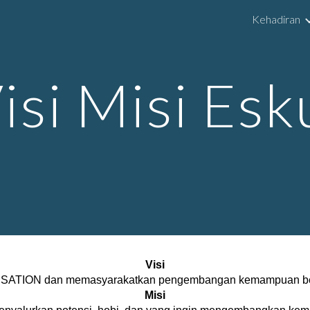
Kehadiran
ip to main content
Skip to navigat
isi Misi Esk
Visi
SATION dan memasyarakatkan pengembangan kemampuan berb
Misi