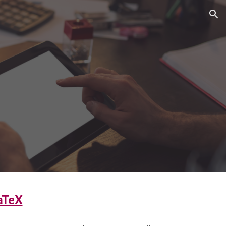
ion
aTeX