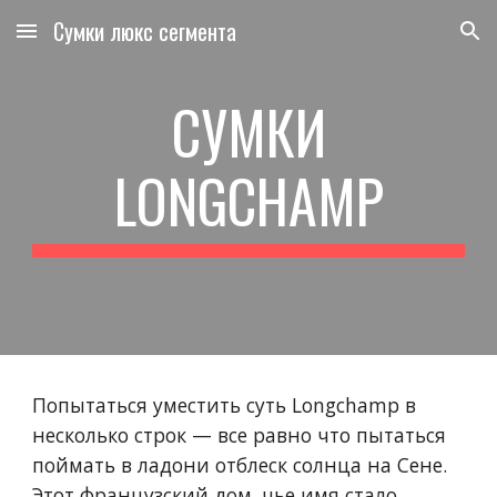
Сумки люкс сегмента
Skip to main content
Skip to navigation
СУМКИ
LONGCHAMP
Попытаться уместить суть Longchamp в
несколько строк — все равно что пытаться
поймать в ладони отблеск солнца на Сене.
Этот французский дом, чье имя стало