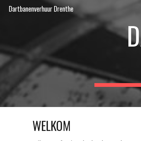
Dartbanenverhuur Drenthe
Sk
D
WELKOM