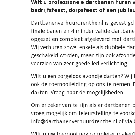
Wilt u professionele dartbanen huren v
bedrijfsfeest, dorpsfeest of een jubil
Dartbanenverhuurdrenthe.nl is gevestigd 
finale banen en 4 minder valide dartbane
opgezet en compleet afgeleverd met dartbo
Wij verhuren zowel enkele als dubbele da
geschakeld worden, maar zijn ook afzonder
voorzien van zeer goede led verlichting.
Wilt u een zorgeloos avondje darten? Wi
ook de toernooileiding op ons te nemen. 
darten. Vraag naar de mogelijkheden.
Om er zeker van te zijn als er dartbanen b
vroeg mogelijk om teleurstelling te voork
info@dartbanenverhuurdrenthe.nl
of via 
Wilt u uw toernooi nog completer make