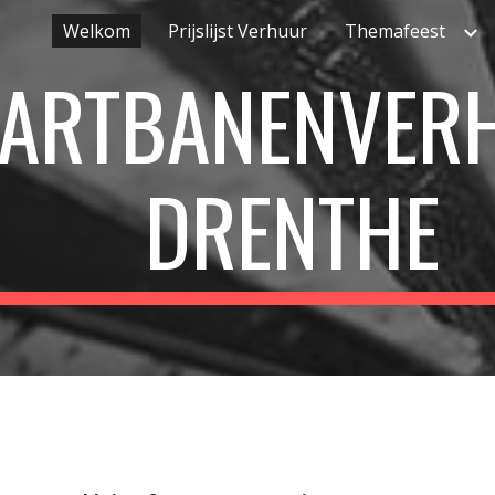
Welkom
Prijslijst Verhuur
Themafeest
ip to main content
Skip to navigat
ARTBANENVER
DRENTHE