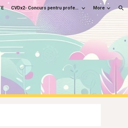
TE
CVDx2- Concurs pentru profesori 2025
More
ion