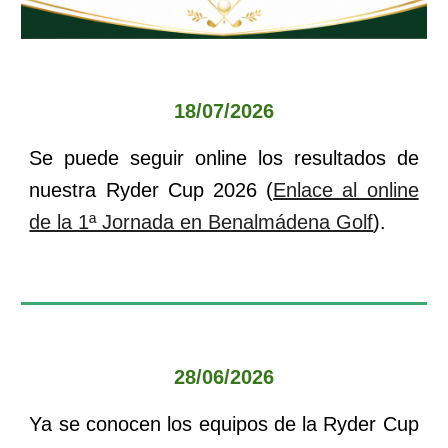
18
/0
7
/202
6
Se puede seguir online los resultados de
nuestra
Ryder Cup 202
6
(
Enlace al online
de la 1ª Jornada en Benalmádena Golf
).
28
/0
6
/202
6
Ya se conocen los equipos de la Ryder Cup