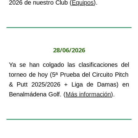
2026 de nuestro Club (
Equipos
).
28
/0
6
/202
6
Ya se han colgado las clasificaciones del
torneo de hoy (
5
ª Prueba del Circuito Pitch
& Putt 202
5
/202
6
+ Liga de Damas) en
Benalmádena
Golf. (
Más información
).