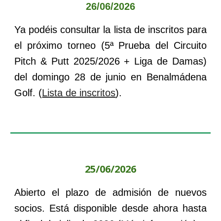
26
/0
6
/202
6
Ya podéis consultar la lista de inscritos para
el
próximo torneo (
5
ª Prueba del Circuito
Pitch & Putt 202
5
/202
6
+ Liga de Damas)
del
domingo 28 de junio
en
Benalmádena
Golf. (
Lista de inscritos
).
2
5
/
06
/202
6
Abierto el plazo de admisión de nuevos
socios. Está disponible desde ahora hasta