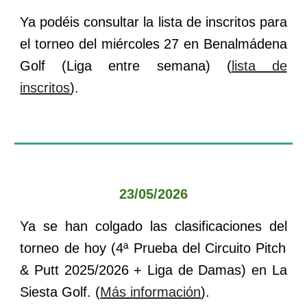
Ya podéis consultar la lista de inscritos para
el torneo del
miércoles 27
en
Benalmádena
Golf
(
Liga entre semana
) (
lista de
inscritos
).
23
/0
5
/202
6
Ya se han colgado las clasificaciones del
torneo de hoy (
4
ª Prueba del Circuito Pitch
& Putt 202
5
/202
6
+ Liga de Damas) en
La
Siesta
Golf. (
Más información
).