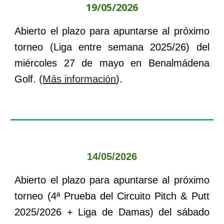
19
/0
5
/2026
Abierto el plazo para apuntarse al próximo
torneo (Liga
entre semana 2025/26
) del
miércoles
27
de
mayo
en
Benalmádena
Golf
. (
Más información
).
14
/0
5
/202
6
Abierto el plazo para apuntarse al próximo
torneo (
4
ª Prueba del Circuito Pitch & Putt
202
5
/202
6
+ Liga de Damas) del
sábado