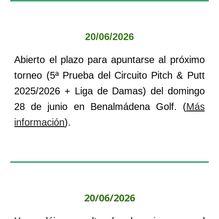
20
/0
6
/202
6
Abierto el plazo para apuntarse al próximo
torneo (
5
ª Prueba del Circuito Pitch & Putt
202
5
/202
6
+ Liga de Damas) del
domingo
28
de
junio
en
Benalmádena
Golf. (
Más
información
).
20
/0
6
/2026