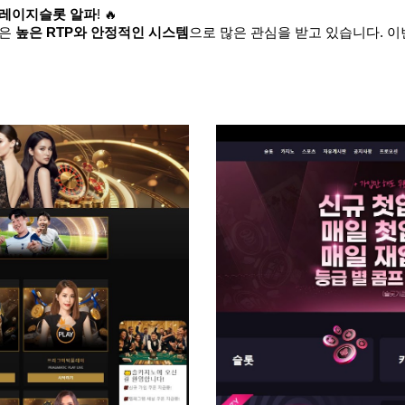
레이지슬롯 알파
! 🔥
폼은
높은 RTP와 안정적인 시스템
으로 많은 관심을 받고 있습니다. 