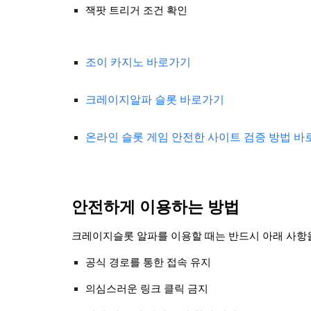
잭팟 트리거 조건 확인
조이 카지노 바로가기
크레이지알파 슬롯 바로가기
온라인 슬롯 게임 안전한 사이트 검증 방법 바
안전하게 이용하는 방법
크레이지슬롯 알파를 이용할 때는 반드시 아래 사항
공식 경로를 통한 접속 유지
의심스러운 링크 클릭 금지