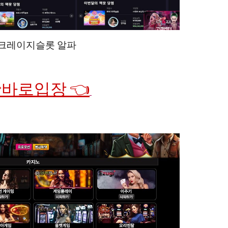
크레이지슬롯 알파
바로입장 👈