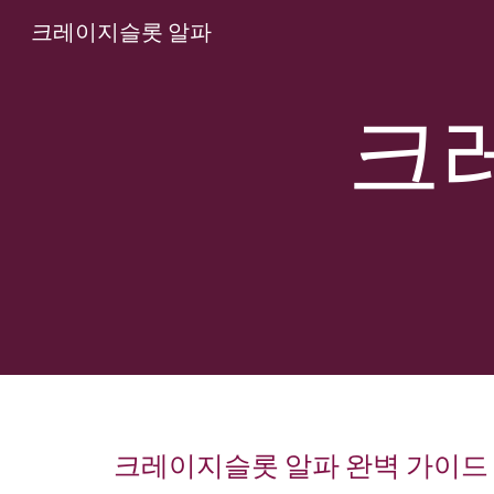
크레이지슬롯 알파
Sk
크
크레이지슬롯 알파 완벽 가이드 