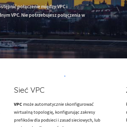
tępnić połączenie między VPC i 
nym VPC. Nie potrzebujesz połączenia w 
Sieć VPC
VPC 
może automatycznie skonfigurować 
 
wirtualną topologię, konfigurując zakresy 
prefiksów dla podsieci i zasad sieciowych, lub 