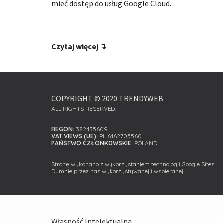
mieć dostęp do usług Google Cloud.
Czytaj więcej ↴
COPYRIGHT © 2020 TRENDYWEB
ALL RIGHTS RESERVED.
REGON:
 382435609
VAT VIEWS (UE): 
PL 6462705560
PAŃSTWO CZŁONKOWSKIE: 
POLAND
Stronę wykonano z wykorzystaniem technologii Google Sites. 
Dumnie przez nas wykorzystywanej i wspieranej. 
Własność Intelektualna