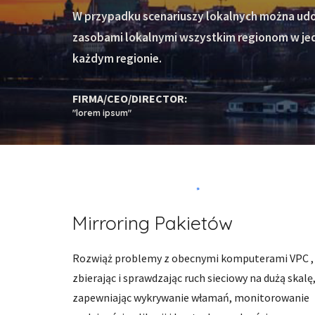
W przypadku scenariuszy lokalnych można udos
zasobami lokalnymi wszystkim regionom w jed
każdym regionie.
FIRMA/CEO/DIRECTOR:
"lorem ipsum"
Mirroring Pakietów
Rozwiąż problemy z obecnymi komputerami VPC , 
zbierając i sprawdzając ruch sieciowy na dużą skalę,
zapewniając wykrywanie włamań, monitorowanie 