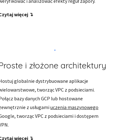
weryfikować i analizować efekty reguł zapory. 
Czytaj więcej ↴
Proste i złożone architektury
Hostuj globalnie dystrybuowane aplikacje 
wielowarstwowe, tworząc VPC z podsieciami. 
Połącz bazy danych GCP lub hostowane 
zewnętrznie z usługami 
uczenia maszynowego
Google, tworząc VPC z podsieciami i dostępem 
VPN.
Czytaj więcej ↴