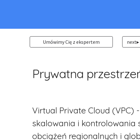
Umówimy Cię z ekspertem
next▸
Prywatna przestrze
Virtual Private Cloud (VPC) 
skalowania i kontrolowania 
obciążeń regionalnych i glob