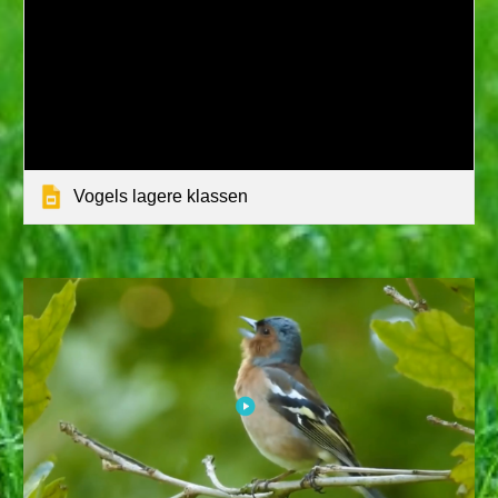
Vogels lagere klassen