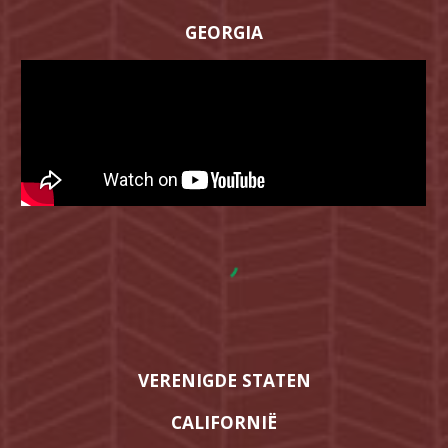
GEORGIA
VERENIGDE STATEN
CALIFORNIË