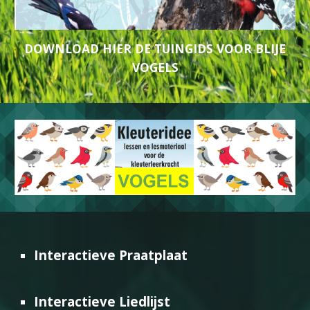
DOWNLOAD HIER DE TUINGIDS VOOR BLIJE
VOGELS
Interactieve Praatplaat
Interactieve Liedlijst