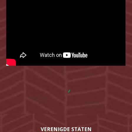
VERENIGDE STATEN