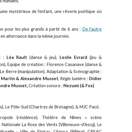
s humains.
ume mystérieux de l’enfant, une rêverie poétique où
 pour les plus grands à partir de 6 ans :
De l'autre
 en alternance dans la même journée.
c :
Léa Rault
(danse & jeu),
Leslie Evrard
(jeu &
on), Equipe de création : Florence Casanave (danse &
ne Le Berre (manipulation), Adaptation & Scénographie :
r Martin & Alexandre Musset
, Régie lumière :
Didier
andre Musset,
Création sonore :
Nezumi (& Fox)
nes), Le Pôle-Sud (Chartres de Bretagne), & MJC Pacé.
opole (résidence), Théâtre de Nîmes « scène
Nationale La Rose des Vents (Villeneuve-d’Ascq), Le
urelle - Ville de Floirac, L’Agora (Billère), CREAC