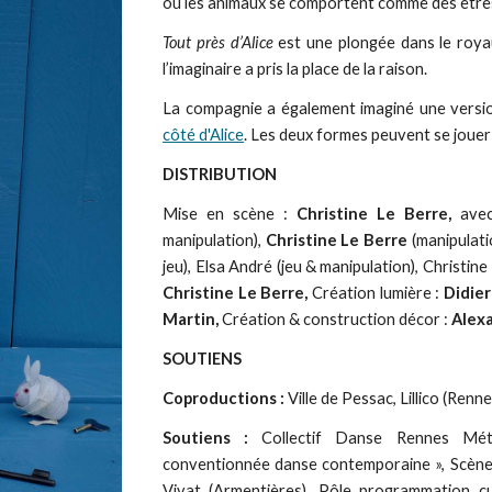
où les animaux se comportent comme des être
Tout près d’Alice
est une plongée dans le roya
l’imaginaire a pris la place de la raison.
La compagnie a également imaginé une version
côté d'Alice
. Les deux formes peuvent se jouer
DISTRIBUTION
Mise en scène :
Christine Le Berre,
ave
manipulation),
Christine Le Berre
(manipulati
jeu), Elsa André (jeu & manipulation), Christi
Christine Le Berre,
Création lumière :
Didie
Martin,
Création & construction décor :
Alex
SOUTIENS
Coproductions :
Ville de Pessac, Lillico (Ren
Soutiens :
Collectif Danse Rennes Métr
conventionnée danse contemporaine », Scène 
Vivat (Armentières), Pôle programmation cult