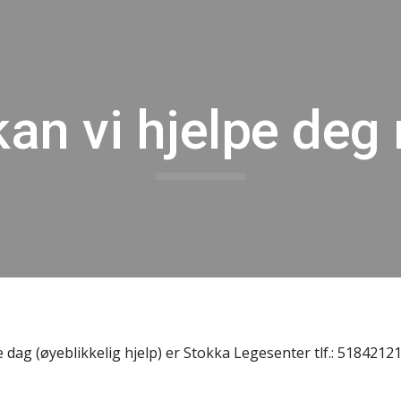
ip to main content
Skip to navigat
kan vi hjelpe deg
e dag (øyeblikkelig hjelp) er Stokka Legesenter tlf.: 5184212