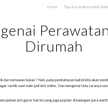
Home
ip to main content
Skip to navigat
ngenai Perawatan
Dirumah
antik dan menawan bukan ? Nah, pada pembahasan kali ini kita akan m
gar cantik saat main judi slot online. Dan mengenai tata caranya s
am jadwal slot gacor hari ini yang juga populer di kalangan para wan