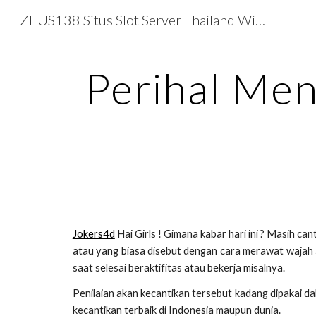
ZEUS138 Situs Slot Server Thailand Winrate Tertinggi Paling Gacor Terpercaya 2024
Sk
Perihal Me
Jokers4d
Hai Girls ! Gimana kabar hari ini ? Masih c
atau yang biasa disebut dengan cara merawat wajah a
saat selesai beraktifitas atau bekerja misalnya.
Penilaian akan kecantikan tersebut kadang dipakai dal
kecantikan terbaik di Indonesia maupun dunia.