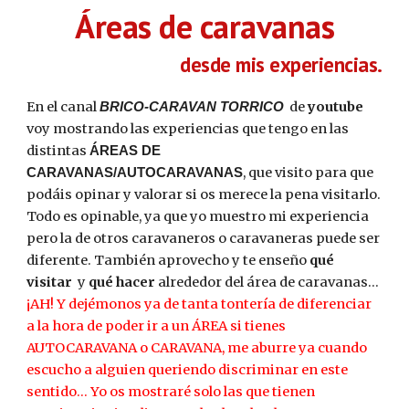
Áreas de caravanas
desde mis experiencias.
En el canal
de
youtube
BRICO-CARAVAN TORRICO
voy mostrando las experiencias que tengo en l
as
distintas
ÁREAS DE
,
que visito para que
CARAVANAS/AUTOCARAVANAS
podáis opinar y valorar si os merece la pena visitarlo.
Todo es opinable, ya que yo muestro mi experiencia
pero la de otros caravaneros o caravaneras puede ser
diferente. También aprovecho y te enseño
qué
visitar
y
qué hacer
alrededor del
área de caravanas.
..
¡AH! Y dejémonos ya de tanta tontería de diferenciar
a la hora de poder ir a un ÁREA si tienes
AUTOCARAVANA o CARAVANA, me aburre ya cuando
escucho a alguien queriendo discriminar en este
sentido... Yo os mostraré solo las que tienen