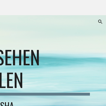
ion
SEHEN
LEN
 SHA