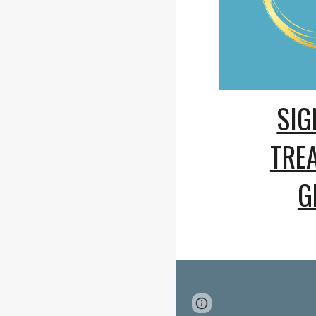
SIG
TRE
G
Page
Google Sites