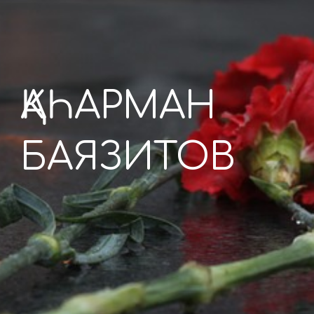
ҚАҺАРМАН  
БАЯЗИТОВ