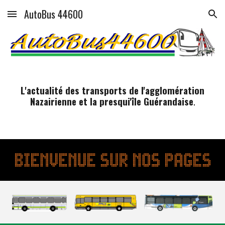
AutoBus 44600
Skip to main content
Skip to navigation
L'actualité des transports de l'agglomération
Nazairienne et la presqui'île Guérandaise
.