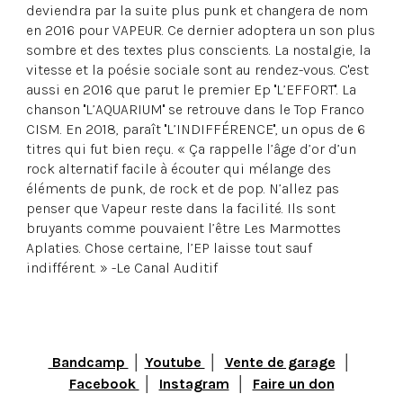
deviendra par la suite plus punk et changera de nom
en 2016 pour VAPEUR. Ce dernier adoptera un son plus
sombre et des textes plus conscients. La nostalgie, la
vitesse et la poésie sociale sont au rendez-vous. C'est
aussi en 2016 que parut le premier Ep ''L’EFFORT''. La
chanson ''L’AQUARIUM'' se retrouve dans le Top Franco
CISM. En 2018, paraît ''L’INDIFFÉRENCE'', un opus de 6
titres qui fut bien reçu. « Ça rappelle l’âge d’or d’un
rock alternatif facile à écouter qui mélange des
éléments de punk, de rock et de pop. N’allez pas
penser que Vapeur reste dans la facilité. Ils sont
bruyants comme pouvaient l’être Les Marmottes
Aplaties. Chose certaine, l’EP laisse tout sauf
indifférent. » -Le Canal Auditif
︎ Bandcamp
│
Youtube
│
Vente de garage
│
Facebook
│
Instagram
│
Faire un don