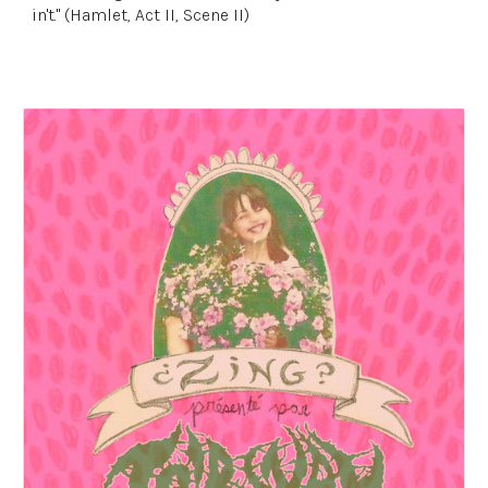
in't." (Hamlet, Act II, Scene II)